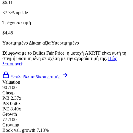
$6.11
37.3% upside
Τρέχουσα τιμή
$4.45
Υποτιμημένο
Δίκαιη αξία
Υπερτιμημένο
Σύμφωνα με το Bulios Fair Price, η μετοχή AKRTF είναι αυτή τη
στιγμή υποτιμημένη σε σχέση με την αγοραία τιμή της.
Πώς
λειτουργεί;
Ξεκλείδωμα δίκαιης τιμής
Valuation
90
/100
Cheap
P/B
2.37x
P/S
0.46x
P/E
8.40x
Growth
77
/100
Growing
Book val. growth
7.18%