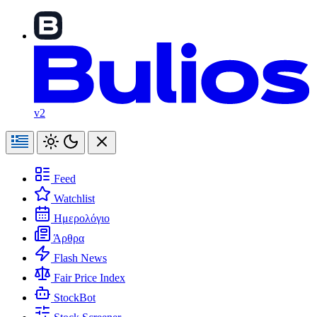
v2
Feed
Watchlist
Ημερολόγιο
Άρθρα
Flash News
Fair Price Index
StockBot