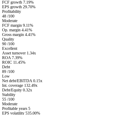
FCF growth
7.19%
EPS growth
29.70%
Profitability
48
/100
Moderate
FCF margin
9.11%
Op. margin
4.41%
Gross margin
4.41%
Quality
90
/100
Excellent
Asset turnover
1.34x
ROA
7.39%
ROIC
11.45%
Debt
89
/100
Low
Net debt/EBITDA
0.15x
Int. coverage
132.49x
Debt/Equity
0.32x
Stability
55
/100
Moderate
Profitable years
5
EPS volatility
535.00%