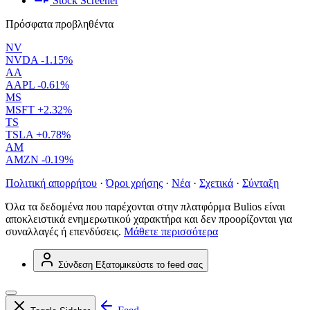
Stock Screener
Πρόσφατα προβληθέντα
NV
NVDA
-1.15%
AA
AAPL
-0.61%
MS
MSFT
+2.32%
TS
TSLA
+0.78%
AM
AMZN
-0.19%
Πολιτική απορρήτου
·
Όροι χρήσης
·
Νέα
·
Σχετικά
·
Σύνταξη
Όλα τα δεδομένα που παρέχονται στην πλατφόρμα Bulios είναι
αποκλειστικά ενημερωτικού χαρακτήρα και δεν προορίζονται για
συναλλαγές ή επενδύσεις.
Μάθετε περισσότερα
Σύνδεση
Εξατομικεύστε το feed σας