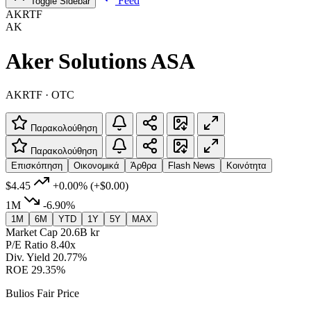
Feed
Toggle Sidebar
AKRTF
AK
Aker Solutions ASA
AKRTF · OTC
Παρακολούθηση
Παρακολούθηση
Επισκόπηση
Οικονομικά
Άρθρα
Flash News
Κοινότητα
$4.45
+0.00%
(+$0.00)
1M
-6.90%
1M
6M
YTD
1Y
5Y
MAX
Market Cap
20.6B kr
P/E Ratio
8.40x
Div. Yield
20.77%
ROE
29.35%
Bulios Fair Price