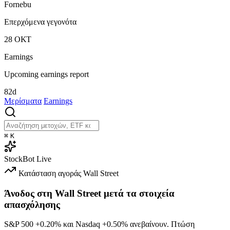
Fornebu
Επερχόμενα γεγονότα
28
ΟΚΤ
Earnings
Upcoming earnings report
82d
Μερίσματα
Earnings
⌘
K
StockBot
Live
Κατάσταση αγοράς
Wall Street
Άνοδος στη Wall Street μετά τα στοιχεία
απασχόλησης
S&P 500
+0.20%
και Nasdaq
+0.50%
ανεβαίνουν. Πτώση