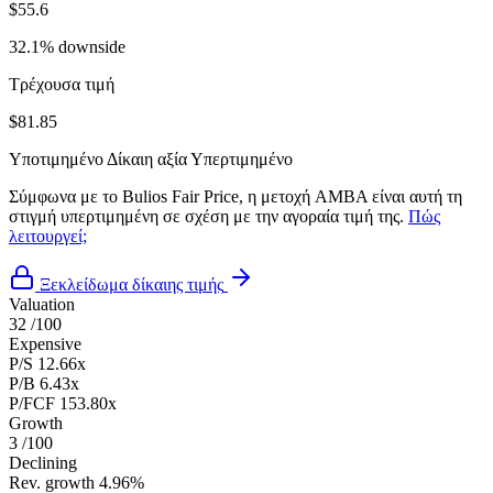
$55.6
32.1% downside
Τρέχουσα τιμή
$81.85
Υποτιμημένο
Δίκαιη αξία
Υπερτιμημένο
Σύμφωνα με το Bulios Fair Price, η μετοχή AMBA είναι αυτή τη
στιγμή υπερτιμημένη σε σχέση με την αγοραία τιμή της.
Πώς
λειτουργεί;
Ξεκλείδωμα δίκαιης τιμής
Valuation
32
/100
Expensive
P/S
12.66x
P/B
6.43x
P/FCF
153.80x
Growth
3
/100
Declining
Rev. growth
4.96%