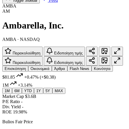
Feed
Toggle Sidebar
AMBA
AM
Ambarella, Inc.
AMBA · NASDAQ
Παρακολούθηση
Ειδοποίηση τιμής
Παρακολούθηση
Ειδοποίηση τιμής
Επισκόπηση
Οικονομικά
Άρθρα
Flash News
Κοινότητα
$81.85
+0.47%
(+$0.38)
1M
+3.14%
1M
6M
YTD
1Y
5Y
MAX
Market Cap
$3.6B
P/E Ratio
-
Div. Yield
-
ROE
19.98%
Bulios Fair Price