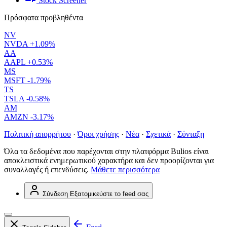
Stock Screener
Πρόσφατα προβληθέντα
NV
NVDA
+1.09%
AA
AAPL
+0.53%
MS
MSFT
-1.79%
TS
TSLA
-0.58%
AM
AMZN
-3.17%
Πολιτική απορρήτου
·
Όροι χρήσης
·
Νέα
·
Σχετικά
·
Σύνταξη
Όλα τα δεδομένα που παρέχονται στην πλατφόρμα Bulios είναι
αποκλειστικά ενημερωτικού χαρακτήρα και δεν προορίζονται για
συναλλαγές ή επενδύσεις.
Μάθετε περισσότερα
Σύνδεση
Εξατομικεύστε το feed σας