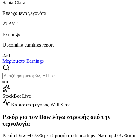
Santa Clara
Επερχόμενα γεγονότα
27
ΑΥΓ
Earnings
Upcoming earnings report
22d
Μερίσματα
Earnings
⌘
K
StockBot
Live
Κατάσταση αγοράς
Wall Street
Ρεκόρ για τον Dow λόγω στροφής από την
τεχνολογία
Ρεκόρ Dow
+0.78%
με στροφή στα blue-chips. Nasdaq
-0.37%
και