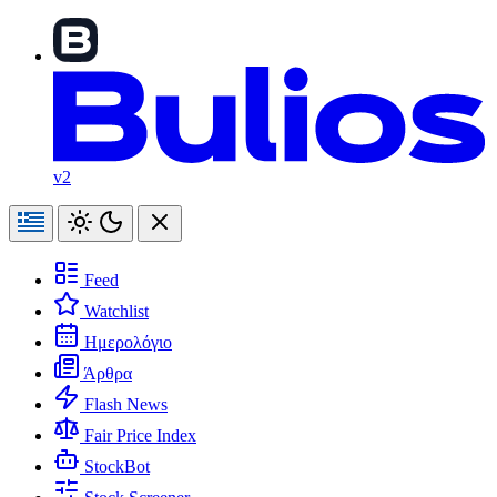
v2
Feed
Watchlist
Ημερολόγιο
Άρθρα
Flash News
Fair Price Index
StockBot