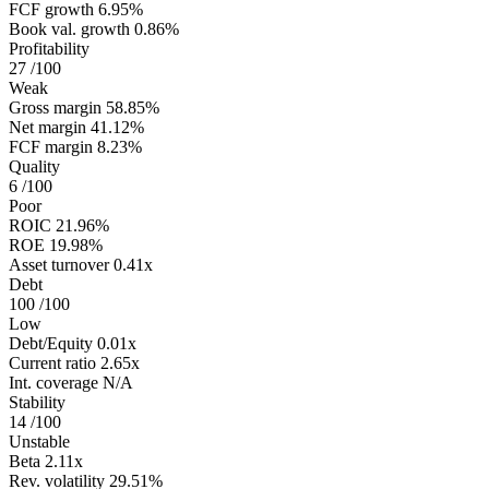
FCF growth
6.95%
Book val. growth
0.86%
Profitability
27
/100
Weak
Gross margin
58.85%
Net margin
41.12%
FCF margin
8.23%
Quality
6
/100
Poor
ROIC
21.96%
ROE
19.98%
Asset turnover
0.41x
Debt
100
/100
Low
Debt/Equity
0.01x
Current ratio
2.65x
Int. coverage
N/A
Stability
14
/100
Unstable
Beta
2.11x
Rev. volatility
29.51%