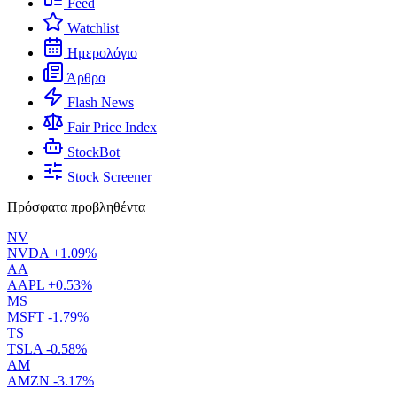
Feed
Watchlist
Ημερολόγιο
Άρθρα
Flash News
Fair Price Index
StockBot
Stock Screener
Πρόσφατα προβληθέντα
NV
NVDA
+1.09%
AA
AAPL
+0.53%
MS
MSFT
-1.79%
TS
TSLA
-0.58%
AM
AMZN
-3.17%