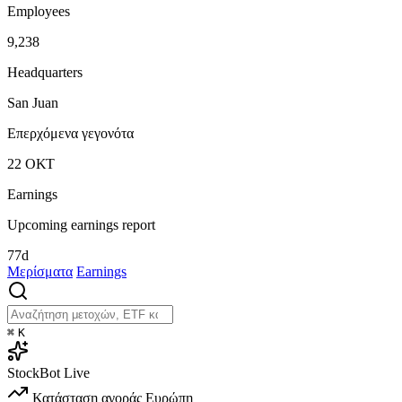
Employees
9,238
Headquarters
San Juan
Επερχόμενα γεγονότα
22
ΟΚΤ
Earnings
Upcoming earnings report
77d
Μερίσματα
Earnings
⌘
K
StockBot
Live
Κατάσταση αγοράς
Ευρώπη