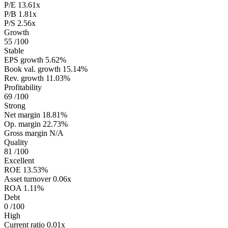
P/E
13.61x
P/B
1.81x
P/S
2.56x
Growth
55
/100
Stable
EPS growth
5.62%
Book val. growth
15.14%
Rev. growth
11.03%
Profitability
69
/100
Strong
Net margin
18.81%
Op. margin
22.73%
Gross margin
N/A
Quality
81
/100
Excellent
ROE
13.53%
Asset turnover
0.06x
ROA
1.11%
Debt
0
/100
High
Current ratio
0.01x