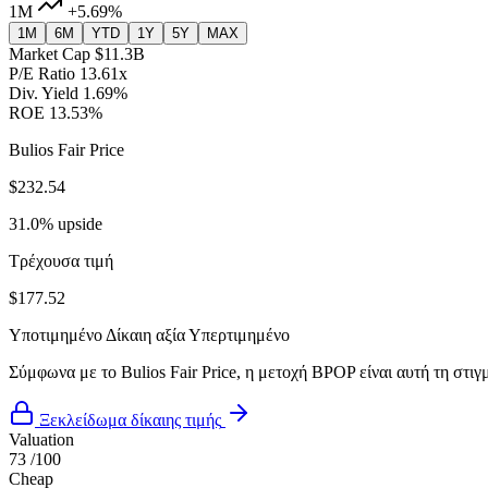
1M
+5.69%
1M
6M
YTD
1Y
5Y
MAX
Market Cap
$11.3B
P/E Ratio
13.61x
Div. Yield
1.69%
ROE
13.53%
Bulios Fair Price
$232.54
31.0% upside
Τρέχουσα τιμή
$177.52
Υποτιμημένο
Δίκαιη αξία
Υπερτιμημένο
Σύμφωνα με το Bulios Fair Price, η μετοχή BPOP είναι αυτή τη στιγ
Ξεκλείδωμα δίκαιης τιμής
Valuation
73
/100
Cheap