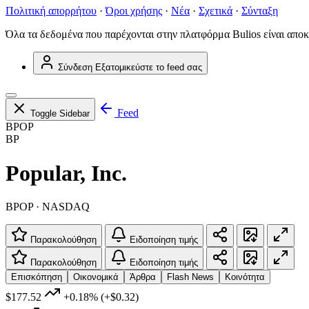
Πολιτική απορρήτου
·
Όροι χρήσης
·
Νέα
·
Σχετικά
·
Σύνταξη
Όλα τα δεδομένα που παρέχονται στην πλατφόρμα Bulios είναι αποκ
Σύνδεση
Εξατομικεύστε το feed σας
Feed
Toggle Sidebar
BPOP
BP
Popular, Inc.
BPOP · NASDAQ
Παρακολούθηση
Ειδοποίηση τιμής
Παρακολούθηση
Ειδοποίηση τιμής
Επισκόπηση
Οικονομικά
Άρθρα
Flash News
Κοινότητα
$177.52
+0.18%
(+$0.32)