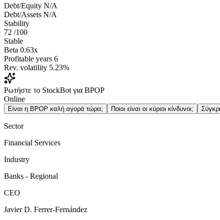
Debt/Equity
N/A
Debt/Assets
N/A
Stability
72
/100
Stable
Beta
0.63x
Profitable years
6
Rev. volatility
5.23%
Ρωτήστε το StockBot για BPOP
Online
Είναι η BPOP καλή αγορά τώρα;
Ποιοι είναι οι κύριοι κίνδυνοι;
Σύγκρ
Sector
Financial Services
Industry
Banks - Regional
CEO
Javier D. Ferrer-Fernández