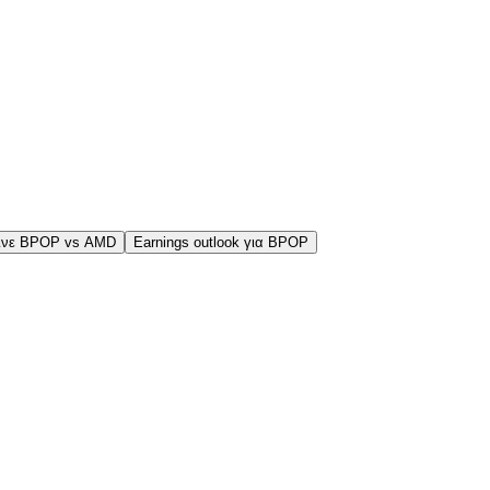
ινε BPOP vs AMD
Earnings outlook για BPOP