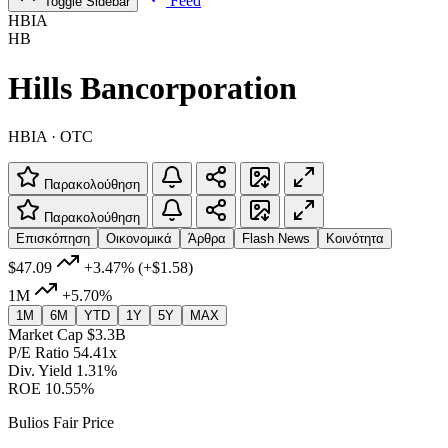
Feed
Toggle Sidebar
HBIA
HB
Hills Bancorporation
HBIA · OTC
Παρακολούθηση
Παρακολούθηση
Επισκόπηση
Οικονομικά
Άρθρα
Flash News
Κοινότητα
$47.09
+3.47%
(+$1.58)
1M
+5.70%
1M
6M
YTD
1Y
5Y
MAX
Market Cap
$3.3B
P/E Ratio
54.41x
Div. Yield
1.31%
ROE
10.55%
Bulios Fair Price