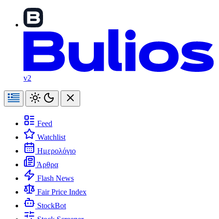
v2
Feed
Watchlist
Ημερολόγιο
Άρθρα
Flash News
Fair Price Index
StockBot