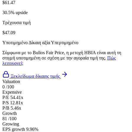
$61.47
30.5% upside
Τρέχουσα τιμή
$47.09
Υποτιμημένο
Δίκαιη αξία
Υπερτιμημένο
Σύμφωνα με το Bulios Fair Price, η μετοχή HBIA είναι αυτή τη
στιγμή υποτιμημένη σε σχέση με την αγοραία τιμή της.
Πώς
λειτουργεί;
Ξεκλείδωμα δίκαιης τιμής
Valuation
0
/100
Expensive
P/E
54.41x
P/S
12.81x
P/B
5.46x
Growth
81
/100
Growing
EPS growth
9.96%