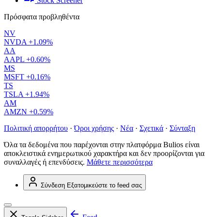
Stock Screener
Πρόσφατα προβληθέντα
NV
NVDA
+1.09%
AA
AAPL
+0.60%
MS
MSFT
+0.16%
TS
TSLA
+1.94%
AM
AMZN
+0.59%
Πολιτική απορρήτου
·
Όροι χρήσης
·
Νέα
·
Σχετικά
·
Σύνταξη
Όλα τα δεδομένα που παρέχονται στην πλατφόρμα Bulios είναι
αποκλειστικά ενημερωτικού χαρακτήρα και δεν προορίζονται για
συναλλαγές ή επενδύσεις.
Μάθετε περισσότερα
Σύνδεση
Εξατομικεύστε το feed σας