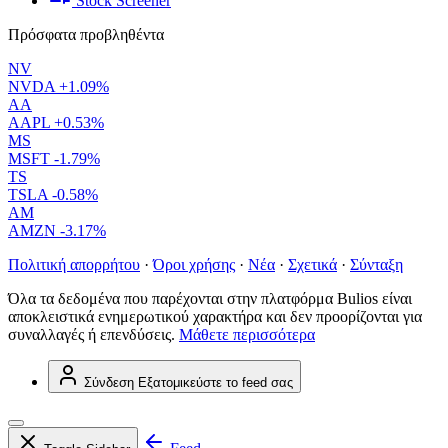
Stock Screener
Πρόσφατα προβληθέντα
NV
NVDA
+1.09%
AA
AAPL
+0.53%
MS
MSFT
-1.79%
TS
TSLA
-0.58%
AM
AMZN
-3.17%
Πολιτική απορρήτου
·
Όροι χρήσης
·
Νέα
·
Σχετικά
·
Σύνταξη
Όλα τα δεδομένα που παρέχονται στην πλατφόρμα Bulios είναι
αποκλειστικά ενημερωτικού χαρακτήρα και δεν προορίζονται για
συναλλαγές ή επενδύσεις.
Μάθετε περισσότερα
Σύνδεση
Εξατομικεύστε το feed σας