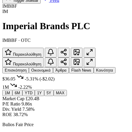
Feed
Toggle Sidebar
IMBBF
IM
Imperial Brands PLC
IMBBF · OTC
Παρακολούθηση
Παρακολούθηση
Επισκόπηση
Οικονομικά
Άρθρα
Flash News
Κοινότητα
$36.05
-5.31%
(-$2.02)
1M
-2.22%
1M
6M
YTD
1Y
5Y
MAX
Market Cap
£20.4B
P/E Ratio
9.86x
Div. Yield
7.58%
ROE
38.72%
Bulios Fair Price