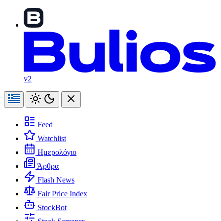
v2
Feed
Watchlist
Ημερολόγιο
Άρθρα
Flash News
Fair Price Index
StockBot