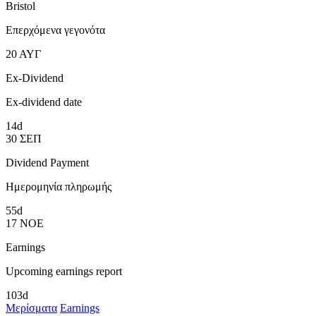
Bristol
Επερχόμενα γεγονότα
20
ΑΥΓ
Ex-Dividend
Ex-dividend date
14d
30
ΣΕΠ
Dividend Payment
Ημερομηνία πληρωμής
55d
17
ΝΟΕ
Earnings
Upcoming earnings report
103d
Μερίσματα
Earnings