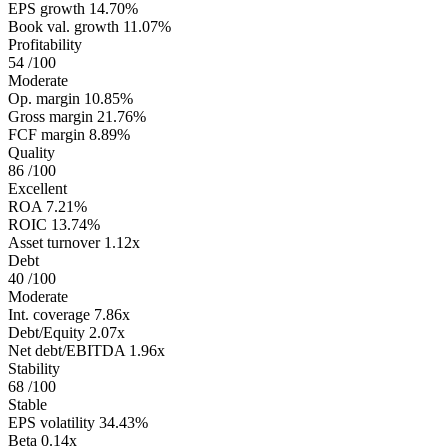
EPS growth
14.70%
Book val. growth
11.07%
Profitability
54
/100
Moderate
Op. margin
10.85%
Gross margin
21.76%
FCF margin
8.89%
Quality
86
/100
Excellent
ROA
7.21%
ROIC
13.74%
Asset turnover
1.12x
Debt
40
/100
Moderate
Int. coverage
7.86x
Debt/Equity
2.07x
Net debt/EBITDA
1.96x
Stability
68
/100
Stable
EPS volatility
34.43%
Beta
0.14x