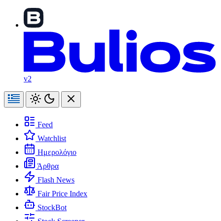
v2
Feed
Watchlist
Ημερολόγιο
Άρθρα
Flash News
Fair Price Index
StockBot