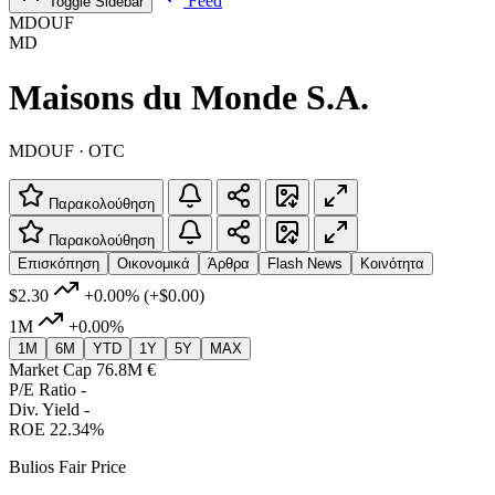
Feed
Toggle Sidebar
MDOUF
MD
Maisons du Monde S.A.
MDOUF · OTC
Παρακολούθηση
Παρακολούθηση
Επισκόπηση
Οικονομικά
Άρθρα
Flash News
Κοινότητα
$2.30
+0.00%
(+$0.00)
1M
+0.00%
1M
6M
YTD
1Y
5Y
MAX
Market Cap
76.8M €
P/E Ratio
-
Div. Yield
-
ROE
22.34%
Bulios Fair Price