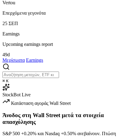
Vertou
Επερχόμενα γεγονότα
25
ΣΕΠ
Earnings
Upcoming earnings report
49d
Μερίσματα
Earnings
⌘
K
StockBot
Live
Κατάσταση αγοράς
Wall Street
Άνοδος στη Wall Street μετά τα στοιχεία
απασχόλησης
S&P 500
+0.20%
και Nasdaq
+0.50%
ανεβαίνουν. Πτώση