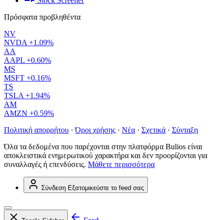
Stock Screener
Πρόσφατα προβληθέντα
NV
NVDA
+1.09%
AA
AAPL
+0.60%
MS
MSFT
+0.16%
TS
TSLA
+1.94%
AM
AMZN
+0.59%
Πολιτική απορρήτου
·
Όροι χρήσης
·
Νέα
·
Σχετικά
·
Σύνταξη
Όλα τα δεδομένα που παρέχονται στην πλατφόρμα Bulios είναι
αποκλειστικά ενημερωτικού χαρακτήρα και δεν προορίζονται για
συναλλαγές ή επενδύσεις.
Μάθετε περισσότερα
Σύνδεση
Εξατομικεύστε το feed σας