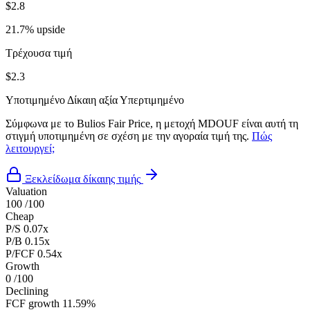
$2.8
21.7% upside
Τρέχουσα τιμή
$2.3
Υποτιμημένο
Δίκαιη αξία
Υπερτιμημένο
Σύμφωνα με το Bulios Fair Price, η μετοχή MDOUF είναι αυτή τη
στιγμή υποτιμημένη σε σχέση με την αγοραία τιμή της.
Πώς
λειτουργεί;
Ξεκλείδωμα δίκαιης τιμής
Valuation
100
/100
Cheap
P/S
0.07x
P/B
0.15x
P/FCF
0.54x
Growth
0
/100
Declining
FCF growth
11.59%