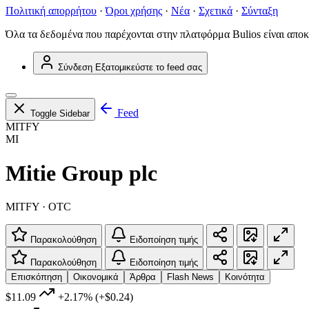
Πολιτική απορρήτου
·
Όροι χρήσης
·
Νέα
·
Σχετικά
·
Σύνταξη
Όλα τα δεδομένα που παρέχονται στην πλατφόρμα Bulios είναι αποκ
Σύνδεση
Εξατομικεύστε το feed σας
Feed
Toggle Sidebar
MITFY
MI
Mitie Group plc
MITFY · OTC
Παρακολούθηση
Ειδοποίηση τιμής
Παρακολούθηση
Ειδοποίηση τιμής
Επισκόπηση
Οικονομικά
Άρθρα
Flash News
Κοινότητα
$11.09
+2.17%
(+$0.24)