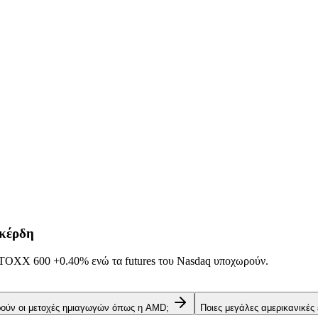
 κέρδη
α STOXX 600
+0.40%
ενώ τα futures του Nasdaq υποχωρούν.
ρούν οι μετοχές ημιαγωγών όπως η AMD;
Ποιες μεγάλες αμερικανικές