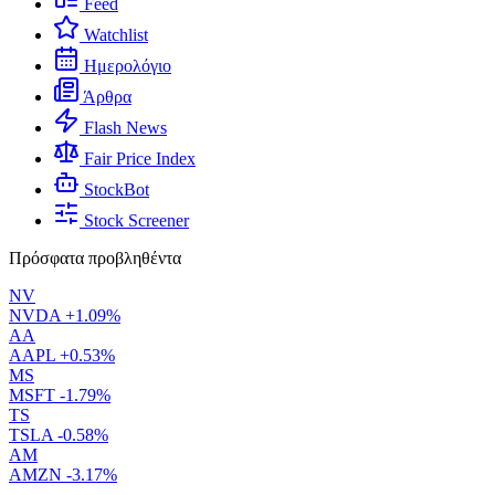
Feed
Watchlist
Ημερολόγιο
Άρθρα
Flash News
Fair Price Index
StockBot
Stock Screener
Πρόσφατα προβληθέντα
NV
NVDA
+1.09%
AA
AAPL
+0.53%
MS
MSFT
-1.79%
TS
TSLA
-0.58%
AM
AMZN
-3.17%