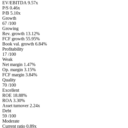
EV/EBITDA
9.57x
P/S
0.46x
P/B
5.10x
Growth
67
/100
Growing
Rev. growth
13.12%
FCF growth
55.95%
Book val. growth
6.84%
Profitability
17
/100
Weak
Net margin
1.47%
Op. margin
3.15%
FCF margin
3.84%
Quality
70
/100
Excellent
ROE
18.88%
ROA
3.30%
Asset turnover
2.24x
Debt
59
/100
Moderate
Current ratio
0.89x