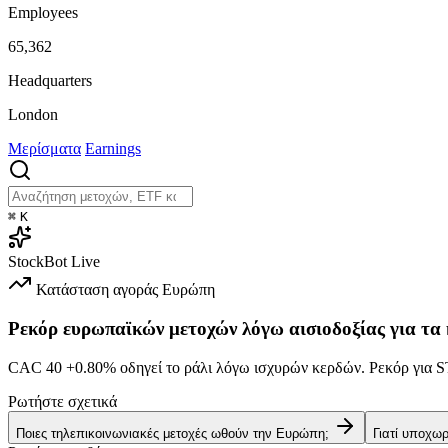
Employees
65,362
Headquarters
London
Μερίσματα
Earnings
⌘
K
StockBot
Live
Κατάσταση αγοράς
Ευρώπη
Ρεκόρ ευρωπαϊκών μετοχών λόγω αισιοδοξίας για τα
CAC 40
+0.80%
οδηγεί το ράλι λόγω ισχυρών κερδών. Ρεκόρ γι
Ρωτήστε σχετικά
Ποιες τηλεπικοινωνιακές μετοχές ωθούν την Ευρώπη;
Γιατί υποχω