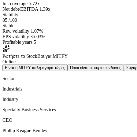
Int. coverage
5.72x
Net debt/EBITDA
1.39x
Stability
85
/100
Stable
Rev. volatility
1.07%
EPS volatility
35.03%
Profitable years
5
Ρωτήστε το StockBot για MITFY
Online
Είναι η MITFY καλή αγορά τώρα;
Ποιοι είναι οι κύριοι κίνδυνοι;
Σύγκρ
Sector
Industrials
Industry
Specialty Business Services
CEO
Phillip Keague Bentley