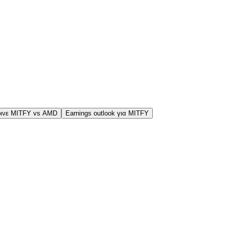
ινε MITFY vs AMD
Earnings outlook για MITFY