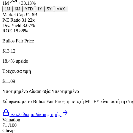
1M
+33.13%
1M
6M
YTD
1Y
5Y
MAX
Market Cap
£2.6B
P/E Ratio
31.22x
Div. Yield
3.67%
ROE
18.88%
Bulios Fair Price
$13.12
18.4% upside
Τρέχουσα τιμή
$11.09
Υποτιμημένο
Δίκαιη αξία
Υπερτιμημένο
Σύμφωνα με το Bulios Fair Price, η μετοχή MITFY είναι αυτή τη στ
Ξεκλείδωμα δίκαιης τιμής
Valuation
71
/100
Cheap