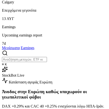
Calgary
Επερχόμενα γεγονότα
13
ΑΥΓ
Earnings
Upcoming earnings report
7d
Μερίσματα
Earnings
⌘
K
StockBot
Live
Κατάσταση αγοράς
Ευρώπη
Άνοδος στην Ευρώπη καθώς υποχωρούν οι
γεωπολιτικοί φόβοι
DAX
+0.29%
και CAC 40
+0.25%
ενισχύονται λόγω ΗΠΑ-Ιράν.