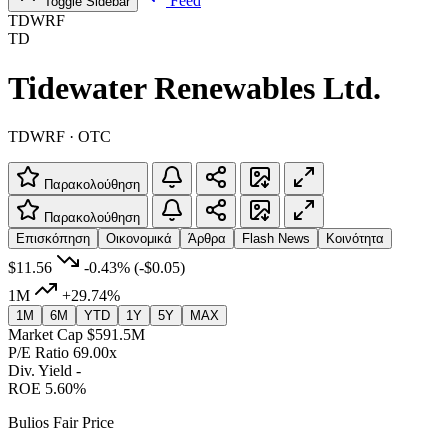
Feed
Toggle Sidebar
TDWRF
TD
Tidewater Renewables Ltd.
TDWRF · OTC
Παρακολούθηση
Παρακολούθηση
Επισκόπηση
Οικονομικά
Άρθρα
Flash News
Κοινότητα
$11.56
-0.43%
(-$0.05)
1M
+29.74%
1M
6M
YTD
1Y
5Y
MAX
Market Cap
$591.5M
P/E Ratio
69.00x
Div. Yield
-
ROE
5.60%
Bulios Fair Price