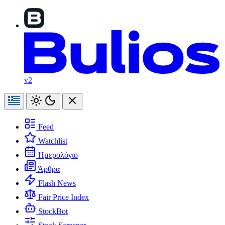
v2
Feed
Watchlist
Ημερολόγιο
Άρθρα
Flash News
Fair Price Index
StockBot