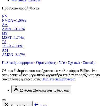
Stock Screener
Πρόσφατα προβληθέντα
NV
NVDA
+1.09%
AA
AAPL
+0.53%
MS
MSFT
-1.79%
TS
TSLA
-0.58%
AM
AMZN
-3.17%
Πολιτική απορρήτου
·
Όροι χρήσης
·
Νέα
·
Σχετικά
·
Σύνταξη
Όλα τα δεδομένα που παρέχονται στην πλατφόρμα Bulios είναι
αποκλειστικά ενημερωτικού χαρακτήρα και δεν προορίζονται για
συναλλαγές ή επενδύσεις.
Μάθετε περισσότερα
Σύνδεση
Εξατομικεύστε το feed σας