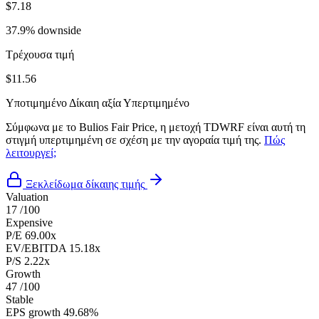
$7.18
37.9% downside
Τρέχουσα τιμή
$11.56
Υποτιμημένο
Δίκαιη αξία
Υπερτιμημένο
Σύμφωνα με το Bulios Fair Price, η μετοχή TDWRF είναι αυτή τη
στιγμή υπερτιμημένη σε σχέση με την αγοραία τιμή της.
Πώς
λειτουργεί;
Ξεκλείδωμα δίκαιης τιμής
Valuation
17
/100
Expensive
P/E
69.00x
EV/EBITDA
15.18x
P/S
2.22x
Growth
47
/100
Stable
EPS growth
49.68%