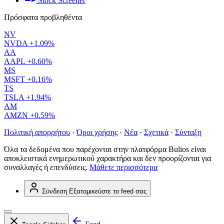
Stock Screener
Πρόσφατα προβληθέντα
NV
NVDA
+1.09%
AA
AAPL
+0.60%
MS
MSFT
+0.16%
TS
TSLA
+1.94%
AM
AMZN
+0.59%
Πολιτική απορρήτου
·
Όροι χρήσης
·
Νέα
·
Σχετικά
·
Σύνταξη
Όλα τα δεδομένα που παρέχονται στην πλατφόρμα Bulios είναι
αποκλειστικά ενημερωτικού χαρακτήρα και δεν προορίζονται για
συναλλαγές ή επενδύσεις.
Μάθετε περισσότερα
Σύνδεση
Εξατομικεύστε το feed σας