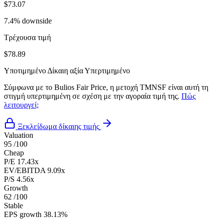
$73.07
7.4% downside
Τρέχουσα τιμή
$78.89
Υποτιμημένο
Δίκαιη αξία
Υπερτιμημένο
Σύμφωνα με το Bulios Fair Price, η μετοχή TMNSF είναι αυτή τη
στιγμή υπερτιμημένη σε σχέση με την αγοραία τιμή της.
Πώς
λειτουργεί;
Ξεκλείδωμα δίκαιης τιμής
Valuation
95
/100
Cheap
P/E
17.43x
EV/EBITDA
9.09x
P/S
4.56x
Growth
62
/100
Stable
EPS growth
38.13%