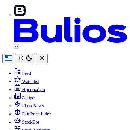
v2
Feed
Watchlist
Ημερολόγιο
Άρθρα
Flash News
Fair Price Index
StockBot