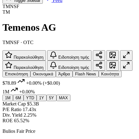
Feed
Toggle Sidebar
TMNSF
TM
Temenos AG
TMNSF · OTC
Παρακολούθηση
Ειδοποίηση τιμής
Παρακολούθηση
Ειδοποίηση τιμής
Επισκόπηση
Οικονομικά
Άρθρα
Flash News
Κοινότητα
$78.89
+0.00%
(+$0.00)
1M
+0.00%
1M
6M
YTD
1Y
5Y
MAX
Market Cap
$5.3B
P/E Ratio
17.43x
Div. Yield
2.25%
ROE
65.52%
Bulios Fair Price