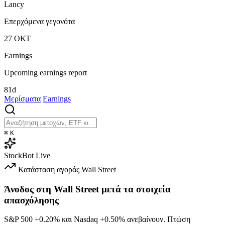
Lancy
Επερχόμενα γεγονότα
27
ΟΚΤ
Earnings
Upcoming earnings report
81d
Μερίσματα
Earnings
⌘
K
StockBot
Live
Κατάσταση αγοράς
Wall Street
Άνοδος στη Wall Street μετά τα στοιχεία
απασχόλησης
S&P 500
+0.20%
και Nasdaq
+0.50%
ανεβαίνουν. Πτώση