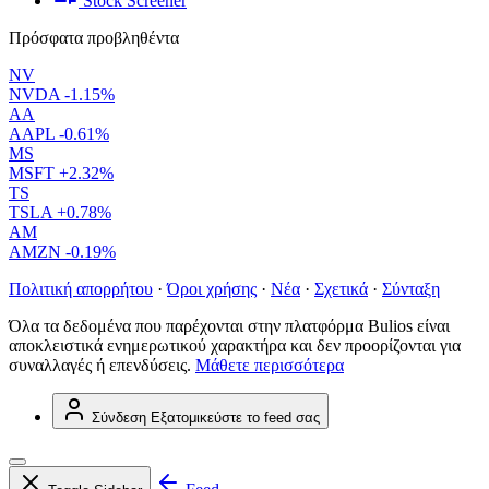
Stock Screener
Πρόσφατα προβληθέντα
NV
NVDA
-1.15%
AA
AAPL
-0.61%
MS
MSFT
+2.32%
TS
TSLA
+0.78%
AM
AMZN
-0.19%
Πολιτική απορρήτου
·
Όροι χρήσης
·
Νέα
·
Σχετικά
·
Σύνταξη
Όλα τα δεδομένα που παρέχονται στην πλατφόρμα Bulios είναι
αποκλειστικά ενημερωτικού χαρακτήρα και δεν προορίζονται για
συναλλαγές ή επενδύσεις.
Μάθετε περισσότερα
Σύνδεση
Εξατομικεύστε το feed σας