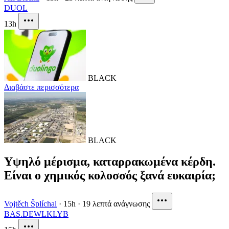
DUOL
13h
BLACK
Διαβάστε περισσότερα
BLACK
Υψηλό μέρισμα, καταρρακωμένα κέρδη.
Είναι ο χημικός κολοσσός ξανά ευκαιρία;
Vojtěch Šplíchal
·
15h
·
19 λεπτά ανάγνωσης
BAS.DE
WLK
LYB