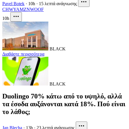
Pavel Botek
·
10h
·
15 λεπτά ανάγνωσης
CHWY
AMZN
WOOF
10h
BLACK
Διαβάστε περισσότερα
BLACK
Duolingo 70% κάτω από το υψηλό, αλλά
τα έσοδα αυξάνονται κατά 18%. Πού είναι
το λάθος;
Jan Blecha
·
13h
·
23 λεπτά ανάγνωσης