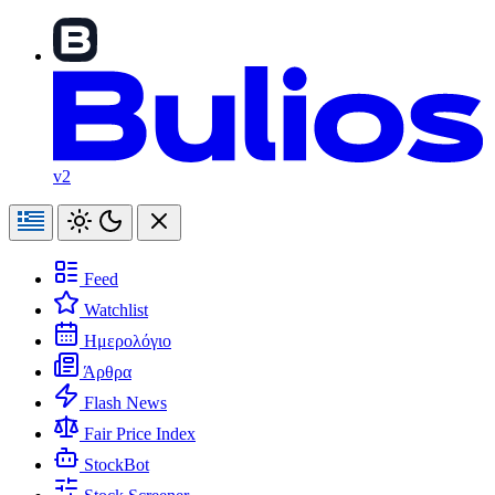
v2
Feed
Watchlist
Ημερολόγιο
Άρθρα
Flash News
Fair Price Index
StockBot