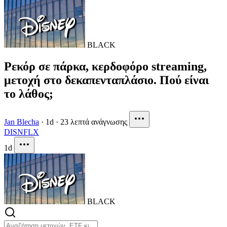
BLACK
Ρεκόρ σε πάρκα, κερδοφόρο streaming,
μετοχή στο δεκαπενταπλάσιο. Πού είναι
το λάθος;
Jan Blecha
·
1d
·
23 λεπτά ανάγνωσης
DIS
NFLX
1d
BLACK