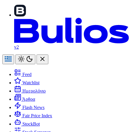
v2
Feed
Watchlist
Ημερολόγιο
Άρθρα
Flash News
Fair Price Index
StockBot