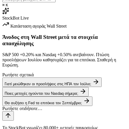
⌘
K
StockBot
Live
Κατάσταση αγοράς
Wall Street
Άνοδος στη Wall Street μετά τα στοιχεία
απασχόλησης
S&P 500
+0.20%
και Nasdaq
+0.50%
ανεβαίνουν. Πτώση
προσλήψεων Ιουλίου καθησυχάζει για τα επιτόκια. Σταθερή η
Ευρώπη.
Ρωτήστε σχετικά
Γιατί μειώθηκαν οι προσλήψεις στις ΗΠΑ τον Ιούλιο;
Ποιες μετοχές ηγούνται του Nasdaq σήμερα;
Θα αυξήσει η Fed τα επιτόκια τον Σεπτέμβριο;
Το StockBot γνωρίζει 80,000+ μετοχές παγκοσμίως