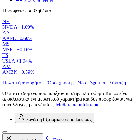
Stock Screener
Πρόσφατα προβληθέντα
NV
NVDA
+1.09%
AA
AAPL
+0.60%
MS
MSFT
+0.16%
TS
TSLA
+1.94%
AM
AMZN
+0.59%
Πολιτική απορρήτου
·
Όροι χρήσης
·
Νέα
·
Σχετικά
·
Σύνταξη
Όλα τα δεδομένα που παρέχονται στην πλατφόρμα Bulios είναι
αποκλειστικά ενημερωτικού χαρακτήρα και δεν προορίζονται για
συναλλαγές ή επενδύσεις.
Μάθετε περισσότερα
Σύνδεση
Εξατομικεύστε το feed σας